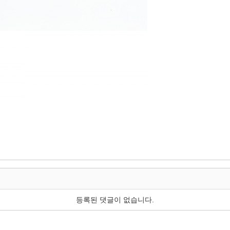
등록된 댓글이 없습니다.