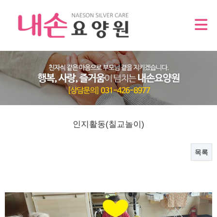
인지활동(칠교놀이)
목록